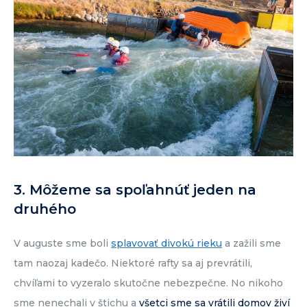
3. Môžeme sa spoľahnúť jeden na
druhého
V auguste sme boli
splavovať divokú rieku
a zažili sme
tam naozaj kadečo. Niektoré rafty sa aj prevrátili,
chvíľami to vyzeralo skutočne nebezpečne. No nikoho
sme nenechali v štichu a
všetci sme sa vrátili domov živí