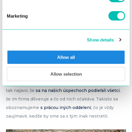
Marketing
Show details
5. Všetci sa cítime byť súčasťou firmy
Každý teambuilding začína prezentáciou.
Rozoberajú sa
Allow all
dosiahnuté výsledky, splnené plány a tiež
vízie do
budúcna
– všetky veci, ktoré sú síce dôležité, ale počas
Allow selection
bežných pracovných dní na ne nezostáva čas. Dávame
tak najavo, že
sa na našich úspechoch podieľali všetci
,
že im firma dôveruje a čo od nich očakáva. Takisto sa
oboznamujeme
s prácou iných oddelení
, čo je vždy
zaujímavé, keďže by sme sa s tým inak nestretli.