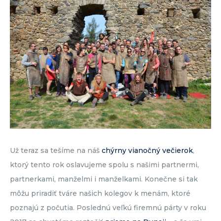
Už teraz sa tešíme na náš
chýrny vianočný večierok
,
ktorý tento rok oslavujeme spolu s našimi partnermi,
partnerkami, manželmi i manželkami. Konečne si tak
môžu priradiť tváre našich kolegov k menám, ktoré
poznajú z počutia. Poslednú veľkú firemnú párty v roku