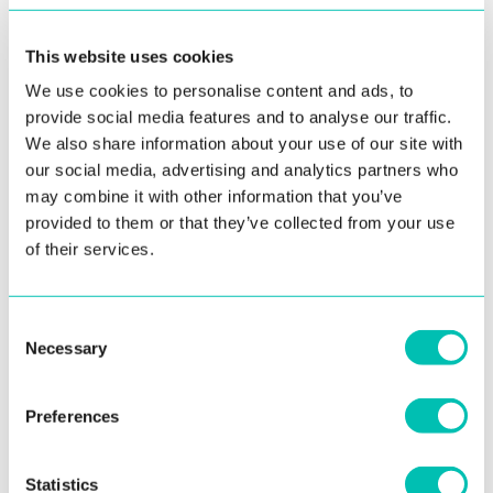
Práca v kancelárii sa časom stane monotónnou a
This website uses cookies
nudnou. A to bez ohľadu na to, ako veľmi človeka baví.
We use cookies to personalise content and ads, to
provide social media features and to analyse our traffic.
Snažíme sa preto spestriť aj život v nej. Prvá streda v
We also share information about your use of our site with
mesiaci preto patrí
firemným raňajkám
. Nečakajte ale
our social media, advertising and analytics partners who
nudné cereálie s mliekom. Je to pravá oslava jedla so
may combine it with other information that you’ve
všetkým, čo k tomu patrí. Navyše vždy iná,
inšpirovaná
provided to them or that they’ve collected from your use
svetovou kuchyňou
. Mňam, nikdy sa nevieme dočkať.
of their services.
Consent
Necessary
Selection
Preferences
Statistics