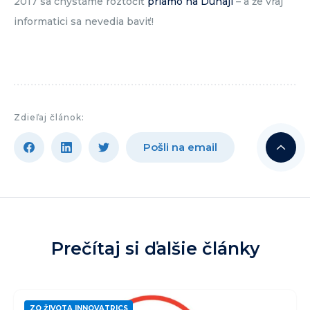
2017 sa chystáme roztočiť
priamo na Dunaji
– a že vraj
informatici sa nevedia baviť!
Zdieľaj článok:
Pošli na email
Prečítaj si ďalšie články
ZO ŽIVOTA INNOVATRICS