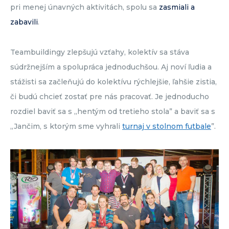
pri menej únavných aktivitách, spolu sa
zasmiali a
zabavili
.
Teambuildingy zlepšujú vzťahy, kolektív sa stáva
súdržnejším a spolupráca jednoduchšou. Aj noví ľudia a
stážisti sa začleňujú do kolektívu rýchlejšie, ľahšie zistia,
či budú chcieť zostať pre nás pracovať. Je jednoducho
rozdiel baviť sa s „hentým od tretieho stola” a baviť sa s
„Jančim, s ktorým sme vyhrali
turnaj v stolnom futbale
”.