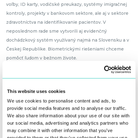
voľby, ID karty, vodičské preukazy, systémy imigračnej
kontroly, projekty v bankovom sektore, ale aj v sektore
zdravotníctva na identifikovanie pacientov. V
neposlednom rade sme vytvorili aj evidenčný
dochádzkový systém využívaný najmä na Slovensku a v
Českej Republike. Biometrickými riešeniami chceme
pomôcť ľudom v bežnom živote.
Neustále rastieme a vítame nových
ľudí
This website uses cookies
We use cookies to personalise content and ads, to
V našej spoločnosti je človek pri projekte od jeho zrodu
provide social media features and to analyse our traffic.
až po finálne úpravy a následný servis. Práca (ktorá má
We also share information about your use of our site with
zmysel a pre ktorú majú zamestnanci vášeň) ponúka
our social media, advertising and analytics partners who
otvorené možnosti a pozície pre ďalších šikovných
may combine it with other information that you’ve
záujemcov. Staňte sa aj vy členmi nášho tímu!
provided to them or that they’ve collected from your use