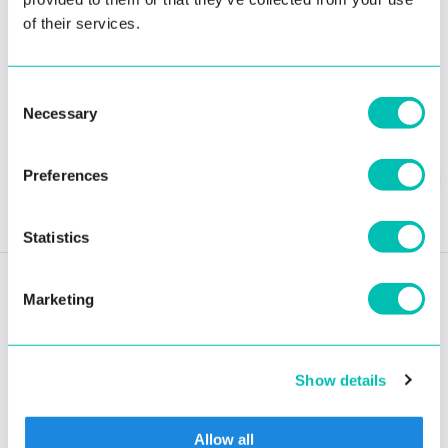
of their services.
Consent
Necessary
Selection
Zdieľaj článok:
Preferences
Pošli na email
Statistics
Marketing
Prečítaj si ďalšie články
Show details
ZO ŽIVOTA INNOVATRICS
Allow all