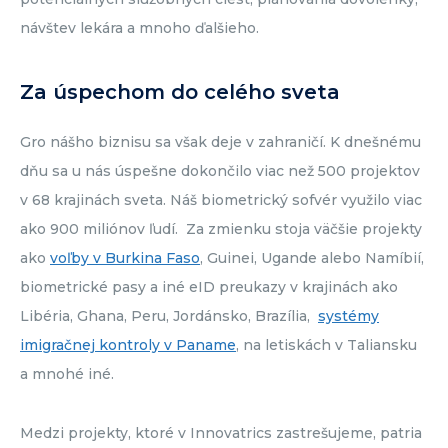
návštev lekára a mnoho ďalšieho.
Za úspechom do celého sveta
Gro nášho biznisu sa však deje v zahraničí. K dnešnému
dňu sa u nás úspešne dokončilo viac než 500 projektov
v 68 krajinách sveta. Náš biometrický sofvér využilo viac
ako 900 miliónov ľudí. Za zmienku stoja väčšie projekty
ako
voľby v Burkina Faso
, Guinei, Ugande alebo Namíbií,
biometrické pasy a iné eID preukazy v krajinách ako
Libéria, Ghana, Peru, Jordánsko, Brazília,
systémy
imigračnej kontroly v Paname
, na letiskách v Taliansku
a mnohé iné.
Medzi projekty, ktoré v Innovatrics zastrešujeme, patria