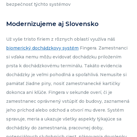
bezpečnosť týchto systémov
Modernizujeme aj Slovensko
Už vyše tristo firiem z rôznych oblastí využíva náš
biomerický dochádzkovy systém
Fingera. Zamestnanci
si vďaka nemu môžu evidovať dochádzku priložením
prsta k dochádzkovému terminálu. Takáto evidencia
dochádzky je veľmi pohodlná a spoľahlivá. Nemusíte si
pamätať žiadne piny, nosiť zamestnanecké kartičky
dokonca ani kľúče. Fingera v sekunde overí, či je
zamestnanec oprávnený vstúpiť do budovy, zaznamená
jeho príchod alebo odchod a otvorí mu dvere. Systém
spravuje, meria a ukazuje všetky aspekty týkajúce sa
dochádzky do zamestnania, pracovnej doby,
potenciálnych služobných ciest, plánovania dovolenky,