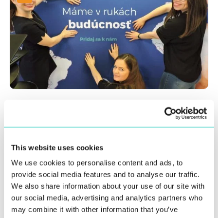
27. júla 2017
Katarína Vícenová, HR manažérka: Ak
chcete niečo dokázať a zároveň pracovať s
This website uses cookies
ľuďmi, ktorým to myslí a ktorí smerujú
We use cookies to personalise content and ads, to
spoločnou cestou, pridajte sa k nám.
provide social media features and to analyse our traffic.
Nehryzieme.
We also share information about your use of our site with
our social media, advertising and analytics partners who
Prečítať viac
may combine it with other information that you’ve