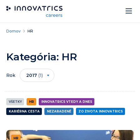
Skip to content
Domov
HR
Kategória:
HR
Rok
2017
(1)
VŠETKY
HR
INNOVATRICS VTEDY A DNES
KARIÉRNA CESTA
NEZARADENÉ
ZO ŽIVOTA INNOVATRICS
HR