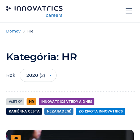
Skip to content
Domov
HR
Kategória:
HR
Rok
2020
(2)
VŠETKY
HR
INNOVATRICS VTEDY A DNES
KARIÉRNA CESTA
NEZARADENÉ
ZO ŽIVOTA INNOVATRICS
HR