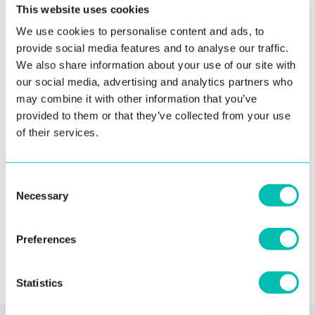
This website uses cookies
We use cookies to personalise content and ads, to
provide social media features and to analyse our traffic.
We also share information about your use of our site with
our social media, advertising and analytics partners who
may combine it with other information that you’ve
provided to them or that they’ve collected from your use
5. februára 2020
of their services.
Zabráňte syndrómu vyhorenia: Ako
dosiahnuť work-life balance?
Consent
Prečítať viac
Necessary
Selection
Preferences
Statistics