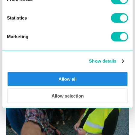
navyše), možnosť vlastnej realizácie, moderné pracovné
prostredie, chill-out zóny alebo skvelú kávu, vo firme sa
Statistics
vždy snažíme, aby sa tu ľudia cítili dobre a chodili do
práce s radosťou.
Marketing
Show details
Allow all
Allow selection