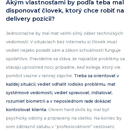
Akým vlastnosťami by podľa teba mal
disponovať človek, ktorý chce robiť na
delivery pozícii?
Jednoznačne by mal mať veľmi silný záber technických
vedomostí. V situáciach bez internetu si človek musí
vedieť nejako poradiť sám a zákon schválnosti funguje
spoľahlivo. Pravidelne sa stáva, že najväčšie problémy sa
stávajú uprostred noci, prípadne, keď kolega, ktorý vie
pomôcť viazne v rannej zápche.
Treba sa orientovať v
každej situácií, vedieť odhaliť rodisko problému, mať
systémové vedomosti, vedieť spravovať, inštalovať,
rozumieť biometrii a v neposlednom rade dokázať
kontrolovať klienta
. Okrem hard skills by mal byť
psychicky odolný a pripravený na všetko. Na koniec by
som zdôraznil záľubu v “profesionálnom” cestovaní,