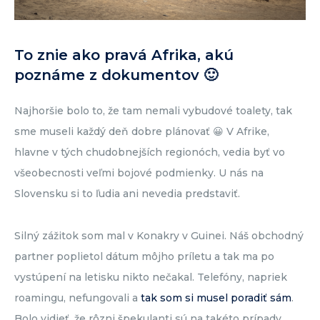
To znie ako pravá Afrika, akú
poznáme z dokumentov 🙂
Najhoršie bolo to, že tam nemali vybudové toalety, tak
sme museli každý deň dobre plánovať 😀 V Afrike,
hlavne v tých chudobnejších regionóch, vedia byť vo
všeobecnosti veľmi bojové podmienky. U nás na
Slovensku si to ľudia ani nevedia predstaviť.
Silný zážitok som mal v Konakry v Guinei. Náš obchodný
partner poplietol dátum môjho príletu a tak ma po
vystúpení na letisku nikto nečakal. Telefóny, napriek
roamingu, nefungovali a
tak som si musel poradiť sám
.
Bolo vidieť, že rôzni špekulanti sú na takéto prípady