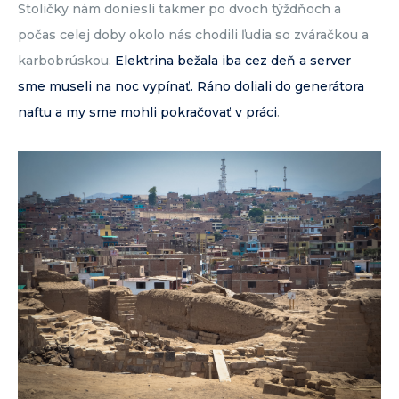
Stoličky nám doniesli takmer po dvoch týždňoch a
počas celej doby okolo nás chodili ľudia so zváračkou a
karbobrúskou.
Elektrina bežala iba cez deň a server
sme museli na noc vypínať. Ráno doliali do generátora
naftu a my sme mohli pokračovať v práci
.