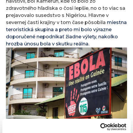
navštívil, bol Kamerun, kde to bolo zo
zdravotného hľadiska o čosi lepšie, no o to viac sa
prejavovalo susedstvo s Nigériou. Hlavne v
severnej časti krajiny v tom čase pôsobila
miestna
teroristická skupina a preto mi bolo výrazne
doporučené nepodnikať žiadne výlety, nakoľko
hrozba únosu bola v skutku reálna
.