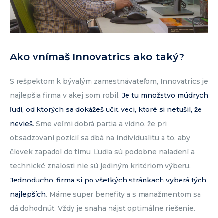
Ako vnímaš Innovatrics ako taký?
S rešpektom k bývalým zamestnávateľom, Innovatrics je
najlepšia firma v akej som robil.
Je tu množstvo múdrych
ľudí, od ktorých sa dokážeš učiť veci, ktoré si netušil, že
nevieš
. Sme veľmi dobrá partia a vidno, že pri
obsadzovaní pozícií sa dbá na individualitu a to, aby
človek zapadol do tímu. Ľudia sú podobne naladení a
technické znalosti nie sú jediným kritériom výberu.
Jednoducho, firma si po všetkých stránkach vyberá tých
najlepších
. Máme super benefity a s manažmentom sa
dá dohodnúť. Vždy je snaha nájsť optimálne riešenie.