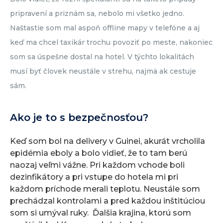
pripravení a priznám sa, nebolo mi všetko jedno.
Naštastie som mal aspoň offline mapy v telefóne a aj
keď ma chcel taxikár trochu povoziť po meste, nakoniec
som sa úspešne dostal na hotel. V týchto lokalitách
musí byť človek neustále v strehu, najmä ak cestuje
sám.
Ako je to s bezpečnosťou?
Keď som bol na delivery v Guinei, akurát vrcholila
epidémia eboly a bolo vidieť, že to tam berú
naozaj veľmi vážne. Pri každom vchode boli
dezinfikátory a pri vstupe do hotela mi pri
každom príchode merali teplotu. Neustále som
prechádzal kontrolami a pred každou inštitúciou
som si umýval ruky.
Ďalšia krajina, ktorú som