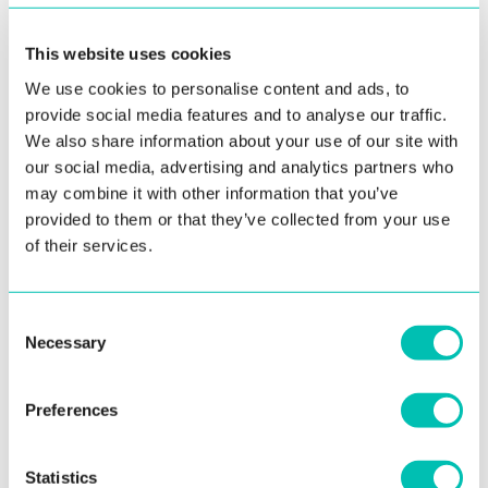
This website uses cookies
Dostal si sa aj do iných ako afrických
We use cookies to personalise content and ads, to
krajín?
provide social media features and to analyse our traffic.
We also share information about your use of our site with
Áno, dostal som sa aj do iných krajín, a častokrát aj do
our social media, advertising and analytics partners who
takých, kde by som sám od seba nešiel :). Z tých
may combine it with other information that you’ve
provided to them or that they’ve collected from your use
zaujímavejších sú to napríklad Thajsko, Singapur,
of their services.
Indonézia, Jordánsko, Saudská Arábia, Peru, Brazília,
USA, Maroko či Francúzsko. Medzi najkrajšie destinácie
patrilo určite Jordánsko, v ktorom som navštívil Petru, či
Consent
Necessary
Selection
samotné hlavné mesto Ammán, kde je veľa pozostatkov
z Rímskej ríše. Centru mesta dominujú miestne trhy s
Preferences
voňavými koreniami a ľudia sú tam veľmi srdeční. Ženy
chodia aj bez šatky a dá sa tam kúpiť aj alkohol, čo v
moslimskej krajine určite nie je samozrejmosť. Ako
Statistics