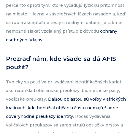
percento oproti tým, ktoré vyžadujú fyzickú prítomnosť
na mieste. Hlavne v záverečných fázach nasadenia, keď
sa robia akceptačné testy s reálnymi dátami, je takmer
nemožné získať vzdialený prístup z dôvodu
ochrany
osobných údajov
.
Prezraď nám, kde všade sa dá AFIS
použiť?
Typicky sa používa pri vydávaní identifikačných kariet
ako napríklad občianske preukazy, biometrické pasy,
vodičské preukazy.
Ďalšou oblasťou sú voľby v afrických
krajinách, kde bohužiaľ občania často nemajú žiadne
dôveryhodné preukazy identity
. Počas vydávania
voličských preukazov sa zaregistrujú odtlačky prstov a