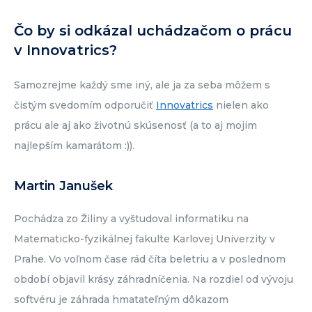
Čo by si odkázal uchádzačom o prácu
v Innovatrics?
Samozrejme každý sme iný, ale ja za seba môžem s
čistým svedomím odporučiť
Innovatrics
nielen ako
prácu ale aj ako životnú skúsenosť (a to aj mojim
najlepším kamarátom :)).
Martin Janušek
Pochádza zo Žiliny a vyštudoval informatiku na
Matematicko-fyzikálnej fakulte Karlovej Univerzity v
Prahe. Vo voľnom čase rád číta beletriu a v poslednom
období objavil krásy záhradníčenia. Na rozdiel od vývoju
softvéru je záhrada hmatateľným dôkazom