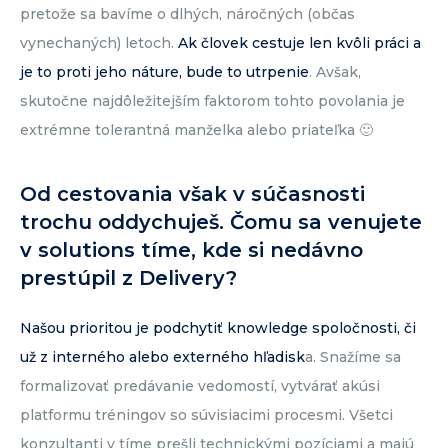
pretože sa bavíme o dlhých, náročných (občas
vynechaných) letoch.
Ak človek cestuje len kvôli práci a
je to proti jeho náture, bude to utrpenie
. Avšak,
skutočne najdôležitejším faktorom tohto povolania je
extrémne tolerantná manželka alebo priateľka 🙂
Od cestovania však v súčasnosti
trochu oddychuješ. Čomu sa venujete
v solutions tíme, kde si nedávno
prestúpil z Delivery?
Našou prioritou je podchytiť knowledge spoločnosti, či
už z interného alebo externého hľadisk
a. Snažíme sa
formalizovať predávanie vedomostí, vytvárať akúsi
platformu tréningov so súvisiacimi procesmi. Všetci
konzultanti v tíme prešli technickými pozíciami a majú