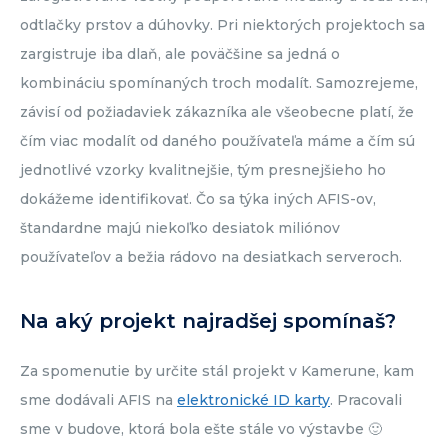
odtlačky prstov a dúhovky. Pri niektorých projektoch sa
zargistruje iba dlaň, ale poväčšine sa jedná o
kombináciu spomínaných troch modalít. Samozrejeme,
závisí od požiadaviek zákazníka ale všeobecne platí, že
čím viac modalít od daného používateľa máme a čím sú
jednotlivé vzorky kvalitnejšie, tým presnejšieho ho
dokážeme identifikovať. Čo sa týka iných AFIS-ov,
štandardne majú niekoľko desiatok miliónov
používateľov a bežia rádovo na desiatkach serveroch.
Na aký projekt najradšej spomínaš?
Za spomenutie by určite stál projekt v Kamerune, kam
sme dodávali AFIS na
elektronické ID karty
. Pracovali
sme v budove, ktorá bola ešte stále vo výstavbe 🙂