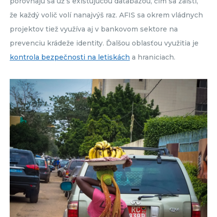
porovnajú sa už s existujúcou databázou, čím sa zaistí,
že každý volič volí nanajvýš raz. AFIS sa okrem vládnych
projektov tiež využíva aj v bankovom sektore na
prevenciu krádeže identity. Ďalšou oblasťou využitia je
kontrola bezpečnosti na letiskách
a hraniciach.