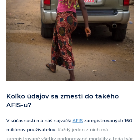
Koľko údajov sa zmestí do takého
AFIS-u?
V súčasnosti má náš najväčší
AFIS
zaregistrovaných 160
miliónov používateľov
. Každý jeden z nich má
zaregistrované všetky podporované modality a teda tvár,