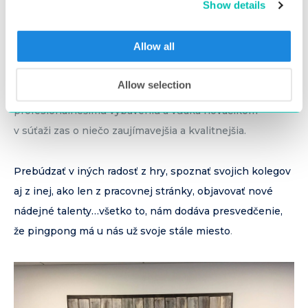
Show details
naša chuť sa zlepšovať a pokračovať v tom čo nás baví
sa neskončila
. Rozhodli sme sa ďalej trénovať, naberať
Allow all
skúsenosti, profilovať osobité štýly hry a opäť dať
priestor tímovej aktivite. Tento krát rozbiehame
jarnú
Allow selection
pingpongovú ligu
, ktorá bude vďaka novému –
profesionálnešimu vybaveniu a vďaka nováčikom
v súťaži zas o niečo zaujímavejšia a kvalitnejšia.
Prebúdzať v iných radosť z hry, spoznať svojich kolegov
aj z inej, ako len z pracovnej stránky, objavovať nové
nádejné talenty…všetko to, nám dodáva presvedčenie,
že pingpong má u nás už svoje stále miesto
.