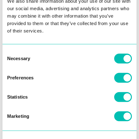
We also share information about your use of our site with
our social media, advertising and analytics partners who
may combine it with other information that you’ve
provided to them or that they’ve collected from your use
Prevahu v účasti na turnaji získali naši kolegovia, no
of their services.
zahanbiť sa nedala ani nežnejšia časť kolektívu
. Hráči a
hráčky sa snažili v zápasoch obhájiť svoj status favorita
Consent
alebo prekvapiť nečakaným výsledkom.Keďže turnaj bol
Necessary
Selection
do poslednej chvíle veľmi napínavý a výsledky skončili
s tesným skóre, rozhodli sme sa oceniť nie len tri prvé
Preferences
miesta, ale i štvrtého najlepšieho hráča turnaja.
Ak by
sme však mohli oceniť vytrvalosť, bojovnosť a čestnosť,
Statistics
ocenení by boli všetci zúčastnení
.
Marketing
Zimným turnajom to nekončí
Prvý oficiálny pingpongový turnaj dospel k záveru, no