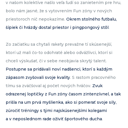
v našom kolektíve našlo veľa ľudí so zanietením pre hru,
bolo nám jasné, že s vytovrením Fun zóny v nových
priestoroch nič nepokazíme.
Okrem stolného futbalu,
šípiek či hrázdy dostal priestor i pingpongový stôl
.
Zo začiatku sa chytali rakety prevažne tí skúsenejší,
ktorí už mali čo-to odohraté alebo odvážlivci, ktorí si
chceli výskušať, či v sebe neobjavia skrytý talent.
Postupne sa pridávali noví nadšenci, ktorí s každým
zápasom zvyšovali svoje kvality
. S rastom pracovného
tímu sa zväčšoval aj počet nových hráčov.
Zvuk
odrazenej loptičky z Fun zóny časom zintenzívnel, a tak
prišla na um prvá myšlienka, ako si pomerať svoje sily,
zúročiť tréningy s tými najskúsenejšími kolegami
a v neposlednom rade oživiť športového ducha
.