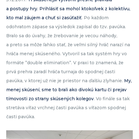
a postupy hry. Prihlásiť sa mohol ktokoľvek z kolektívu,
kto mal záujem a chuť si zasúťažiť
. Po každom
odohratom zápase sa výsledok zapísal do tzv. pavúka.
Bralo sa do úvahy, že žrebovanie je vecou náhody,
a preto sa môže ľahko stať, že veľmi silný hráč narazí na
hráča menej skúseného. Vytvoril sa tak systém hry vo
formáte ”double elimination”. V praxi to znamená, že
prvá prehra zaradí hráča turnaja do spodnej časti
pavúka, v ktorej už nie je priestor na ďalšiu zlyhanie.
My,
menej skúsení, sme to brali ako divokú kartu či prejav
tímovosti zo strany skúsených kolegov
. Vo finále sa tak
stretáva víťaz vrchnej časti pavúka s víťazom spodnej
časti pavúka.